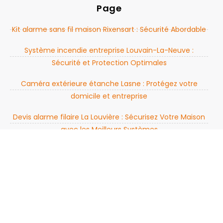
Page
Kit alarme sans fil maison Rixensart : Sécurité Abordable
Système incendie entreprise Louvain-La-Neuve :
Sécurité et Protection Optimales
Caméra extérieure étanche Lasne : Protégez votre
domicile et entreprise
Devis alarme filaire La Louvière : Sécurisez Votre Maison
avec les Meilleurs Systèmes
Alarme connectée avis Genappe : Sécurité avancée
pour votre maison
Détecteur incendie sans fil Charleroi : protection contre
les incendies
Installation de caméra de surveillance à Waterloo :