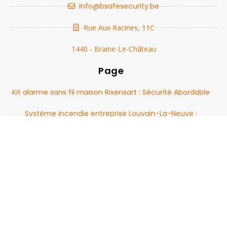
info@bsafesecurity.be
Rue Aux Racines, 11C
1440 - Braine-Le-Château
Page
Kit alarme sans fil maison Rixensart : Sécurité Abordable
Système incendie entreprise Louvain-La-Neuve :
Sécurité et Protection Optimales
Caméra extérieure étanche Lasne : Protégez votre
domicile et entreprise
Devis alarme filaire La Louvière : Sécurisez Votre Maison
avec les Meilleurs Systèmes
Alarme connectée avis Genappe : Sécurité avancée