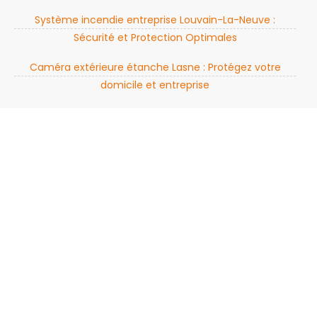
Système incendie entreprise Louvain-La-Neuve :
Sécurité et Protection Optimales
Caméra extérieure étanche Lasne : Protégez votre
domicile et entreprise
Devis alarme filaire La Louvière : Sécurisez Votre Maison
avec les Meilleurs Systèmes
Alarme connectée avis Genappe : Sécurité avancée
pour votre maison
Détecteur incendie sans fil Charleroi : protection contre
les incendies
Installation de caméra de surveillance à Waterloo :
Protégez votre domicile et vos biens
Alarme maison pas cher Bruxelles : Sécurité Abordable et